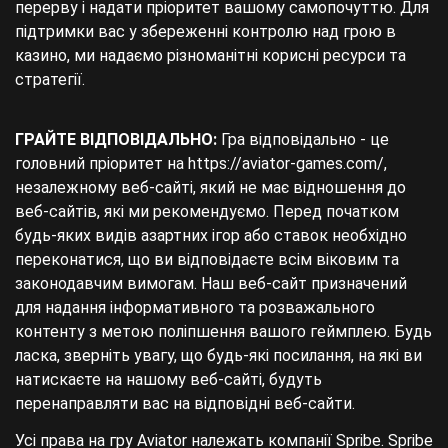
перерву і надати пріоритет вашому самопочуттю. Для
підтримки вас у збереженні контролю над грою в
казино, ми надаємо різноманітні корисні ресурси та
стратегії.
ГРАЙТЕ ВІДПОВІДАЛЬНО:
Гра відповідально - це
головний пріоритет на https://aviator-games.com/,
незалежному веб-сайті, який не має відношення до
веб-сайтів, які ми рекомендуємо. Перед початком
будь-яких видів азартних ігор або ставок необхідно
переконатися, що ви відповідаєте всім віковим та
законодавчим вимогам. Наш веб-сайт призначений
для надання інформативного та розважального
контенту з метою поліпшення вашого геймплею. Будь
ласка, зверніть увагу, що будь-які посилання, на які ви
натискаєте на нашому веб-сайті, будуть
перенаправляти вас на відповідні веб-сайти.
Усі права на гру Aviator належать компанії Spribe. Spribe