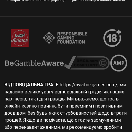
ВІДПОВІДАЛЬНА ГРА:
В https://aviator-games.com/, ми
надаємо велику увагу відповідальній грі для як наших
партнерів, так і для гравців. Ми вважаємо, що гра в
онлайн-казино повинна бути приємним і позитивним
досвідом, без будь-яких стурбованостей щодо втрати
грошей. Якщо ви помічаєте, що стаєте засмученими
або перенавантаженими, ми рекомендуємо зробити