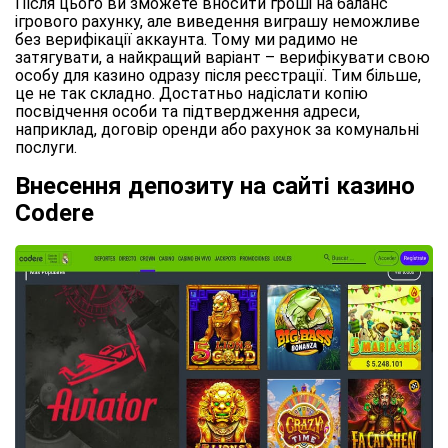
Після цього ви зможете вносити гроші на баланс
ігрового рахунку, але виведення виграшу неможливе
без верифікації аккаунта. Тому ми радимо не
затягувати, а найкращий варіант – верифікувати свою
особу для казино одразу після реєстрації. Тим більше,
це не так складно. Достатньо надіслати копію
посвідчення особи та підтвердження адреси,
наприклад, договір оренди або рахунок за комунальні
послуги.
Внесення депозиту на сайті казино
Codere