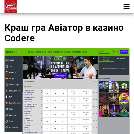
Краш гра Авіатор в казино
Codere