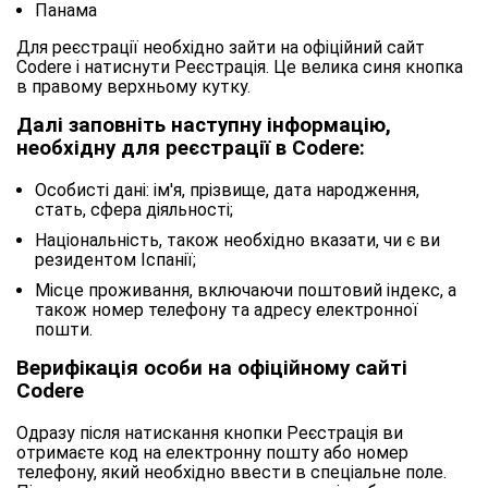
Панама
Для реєстрації необхідно зайти на офіційний сайт
Codere і натиснути Реєстрація. Це велика синя кнопка
в правому верхньому кутку.
Далі заповніть наступну інформацію,
необхідну для реєстрації в Codere:
Особисті дані: ім'я, прізвище, дата народження,
стать, сфера діяльності;
Національність, також необхідно вказати, чи є ви
резидентом Іспанії;
Місце проживання, включаючи поштовий індекс, а
також номер телефону та адресу електронної
пошти.
Верифікація особи на офіційному сайті
Codere
Одразу після натискання кнопки Реєстрація ви
отримаєте код на електронну пошту або номер
телефону, який необхідно ввести в спеціальне поле.