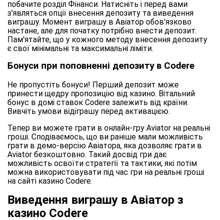
побачите розділ Фінанси. Натисніть і перед вами
Краш ігри
з'являться опції внесення депозиту та виведення
виграшу. Момент виграшу в Авіатор обов'язково
настане, але для початку потрібно внести депозит.
Платіжні методи
Пам'ятайте, що у кожного методу внесення депозиту
Грати онлайн
є свої мінімальні та максимальні ліміти.
Бонуси при поповненні депозиту в Codere
Не пропустіть бонуси! Перший депозит може
принести щедру пропозицію від казино. Вітальний
бонус в домі ставок Codere залежить від країни.
Вивчіть умови відіграшу перед активацією.
Тепер ви можете грати в онлайн-гру Aviator на реальні
гроші. Сподіваємось, що ви раніше мали можливість
грати в демо-версію Авіатора, яка дозволяє грати в
Aviator безкоштовно. Такий досвід гри дає
можливість освоїти стратегії та тактики, які потім
можна використовувати під час гри на реальні гроші
на сайті казино Codere.
Виведення виграшу в Авіатор з
казино Codere