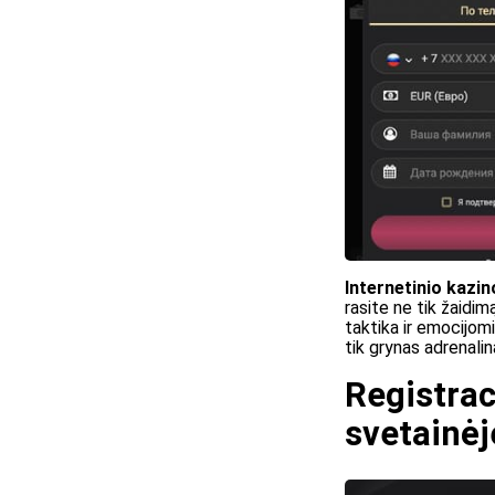
Internetinio kazi
rasite ne tik žaidim
taktika ir emocijom
tik grynas adrenali
Registraci
svetainėj