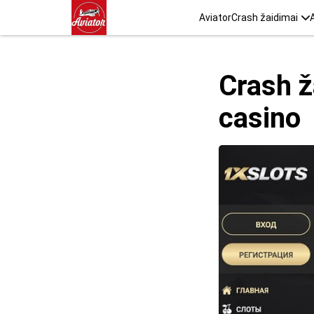
Aviator
Crash žaidimai
Crash ž
casino