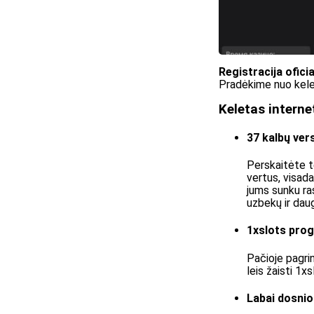
Registracija ofici
Pradėkime nuo kelet
Keletas interne
37 kalbų vers
Perskaitėte te
vertus, visada
jums sunku ras
uzbekų ir daug
1xslots pro
Pačioje pagrin
leis žaisti 1
Labai dosnio