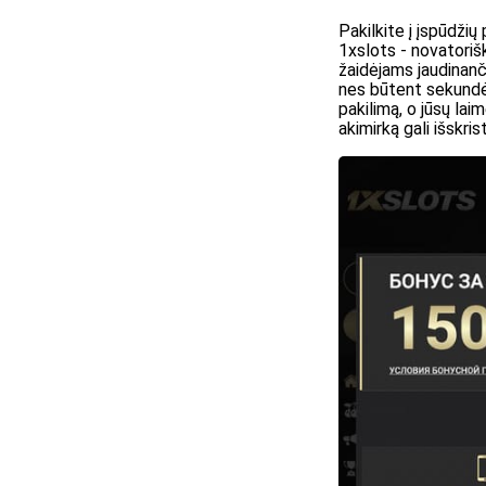
Pakilkite į įspūdžių
1xslots - novatoriš
žaidėjams jaudinanči
nes būtent sekundės 
pakilimą, o jūsų la
akimirką gali išskris