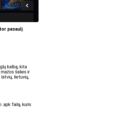
ator pasaulį
.
glų kalbą, kita
 mažos šalies ir
atvių, lietuvių,
.apk failą, kuris