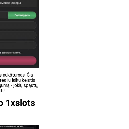
s aukštumas. Čia
ealiu laiku keistis
gumą - jokių spąstų,
ti!
o 1xslots