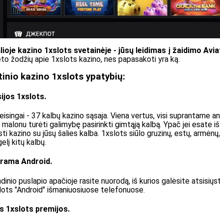
alioje kazino 1xslots svetainėje - jūsų leidimas į žaidimo Avi
o žodžių apie 1xslots kazino, nes papasakoti yra ką.
tinio kazino 1xslots ypatybių:
ijos 1xslots.
isingai - 37 kalbų kazino sąsaja. Viena vertus, visi suprantame an
 malonu turėti galimybę pasirinkti gimtąją kalbą. Ypač jei esate iš
ti kazino su jūsų šalies kalba. 1xslots siūlo gruzinų, estų, armėnų, l
elį kitų kalbų.
grama Android.
dinio puslapio apačioje rasite nuorodą, iš kurios galėsite atsisiųsti 
xslots "Android" išmaniuosiuose telefonuose.
s 1xslots premijos.