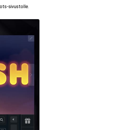
ots-sivustolle.