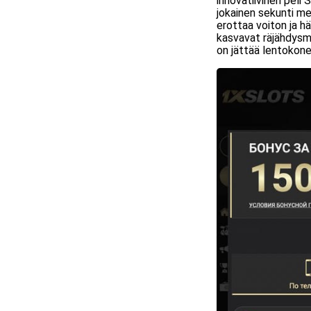
innovatiivinen peli 
jokainen sekunti me
erottaa voiton ja hä
kasvavat räjähdysmäi
on jättää lentokone 