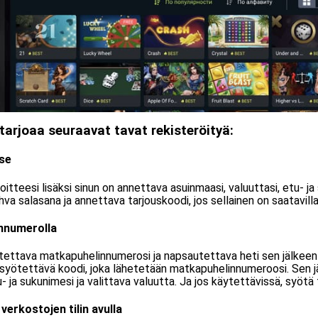
tarjoaa seuraavat tavat rekisteröityä:
se
tteesi lisäksi sinun on annettava asuinmaasi, valuuttasi, etu- ja
va salasana ja annettava tarjouskoodi, jos sellainen on saatavilla
nnumerolla
itettava matkapuhelinnumerosi ja napsautettava heti sen jälkeen
a syötettävä koodi, joka lähetetään matkapuhelinnumeroosi. Sen j
 ja sukunimesi ja valittava valuutta. Ja jos käytettävissä, syötä 
verkostojen tilin avulla