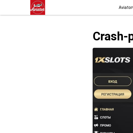
Aviator
Crash-p