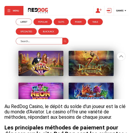
Au RedDog Casino, le dépôt du solde d'un joueur est la clé
du monde d'Aviator. Le casino offre une variété de
jeu de crash
méthodes, répondant aux besoins de chaque joueur.
Les principales méthodes de paiement pour
Modes de paiement