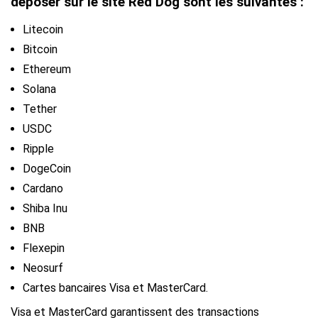
déposer sur le site Red Dog sont les suivantes :
Jouer en ligne
Litecoin
Bitcoin
Ethereum
Solana
Tether
USDC
Ripple
DogeCoin
Cardano
Shiba Inu
BNB
Flexepin
Neosurf
Cartes bancaires Visa et MasterCard.
Visa et MasterCard garantissent des transactions