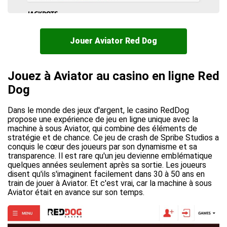
Jouer Aviator Red Dog
Jouez à Aviator au casino en ligne Red
Dog
Dans le monde des jeux d'argent, le casino RedDog
propose une expérience de jeu en ligne unique avec la
machine à sous Aviator, qui combine des éléments de
stratégie et de chance. Ce jeu de crash de Spribe Studios a
conquis le cœur des joueurs par son dynamisme et sa
transparence. Il est rare qu'un jeu devienne emblématique
quelques années seulement après sa sortie. Les joueurs
disent qu'ils s'imaginent facilement dans 30 à 50 ans en
train de jouer à Aviator. Et c'est vrai, car la machine à sous
Aviator était en avance sur son temps.