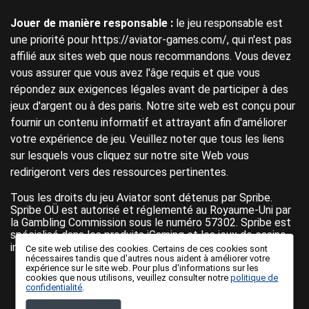
Jouer de manière responsable :
le jeu responsable est
une priorité pour https://aviator-games.com/, qui n'est pas
affilié aux sites web que nous recommandons. Vous devez
vous assurer que vous avez l'âge requis et que vous
répondez aux exigences légales avant de participer à des
jeux d'argent ou à des paris. Notre site web est conçu pour
fournir un contenu informatif et attrayant afin d'améliorer
votre expérience de jeu. Veuillez noter que tous les liens
sur lesquels vous cliquez sur notre site Web vous
redirigeront vers des ressources pertinentes.
Tous les droits du jeu Aviator sont détenus par Spribe.
Spribe OÜ est autorisé et réglementé au Royaume-Uni par
la Gambling Commission sous le numéro 57302. Spribe est
spécialisé dans les produits iGaming et les jeux de casino
innovants.
Ce site web utilise des cookies. Certains de ces cookies sont
nécessaires tandis que d'autres nous aident à améliorer votre
expérience sur le site web. Pour plus d'informations sur les
cookies que nous utilisons, veuillez consulter notre
politique de
confidentialité
.
Email:
aviatorgames.manager@gmail.com
©
https://aviator-games.com/