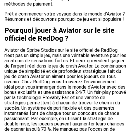
méthodes de paiement.
Prêt à commencer votre voyage dans le monde d'Aviator ?
Résumons et découvrons pourquoi ce jeu est si populaire !
Pourquoi jouer à Aviator sur le site
officiel de RedDog ?
Aviator de Spribe Studios sur le site officiel de RedDog
n'est pas un simple jeu, mais une véritable aventure pour les
amateurs de sensations fortes. Et ceux qui veulent gagner
de l'argent réel dans le jeu de crash Aviator. La combinaison
unique de simplicité et de profondeur stratégique fait du
jeu de crash Aviator un aimant pour les joueurs de tous
niveaux. Chez RedDog, vous trouverez l'environnement
idéal pour vous immerger dans le monde d'Aviator avec des
bonus exclusifs et une assistance 24/7. Un fair-play prouvé
par la technologie Provably Fair et une variété de
stratégies permettent à chacun de trouver le chemin du
succès. Un système de pari flexible et des paiements
instantanés font de chaque tour un concours de chance
passionnant. Par exemple, en utilisant la stratégie de
double mise, les joueurs peuvent augmenter leurs chances
de gagner jusqu'à 70 %. Ne manquez pas l'occasion de