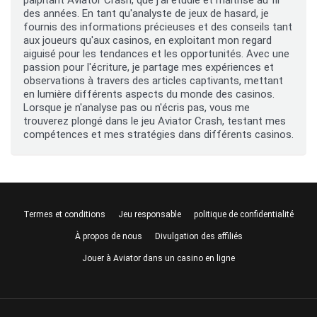
des années. En tant qu'analyste de jeux de hasard, je
fournis des informations précieuses et des conseils tant
aux joueurs qu'aux casinos, en exploitant mon regard
aiguisé pour les tendances et les opportunités. Avec une
passion pour l'écriture, je partage mes expériences et
observations à travers des articles captivants, mettant
en lumière différents aspects du monde des casinos.
Lorsque je n'analyse pas ou n'écris pas, vous me
trouverez plongé dans le jeu Aviator Crash, testant mes
compétences et mes stratégies dans différents casinos.
Termes et conditions
Jeu responsable
politique de confidentialité
À propos de nous
Divulgation des affiliés
Jouer à Aviator dans un casino en ligne