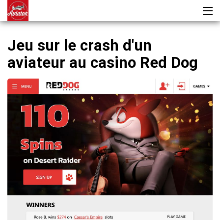
Jeu sur le crash d'un
aviateur au casino Red Dog