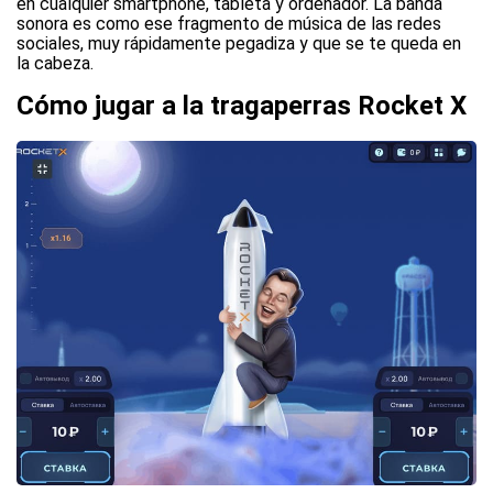
en cualquier smartphone, tableta y ordenador. La banda
sonora es como ese fragmento de música de las redes
sociales, muy rápidamente pegadiza y que se te queda en
la cabeza.
Cómo jugar a la tragaperras Rocket X