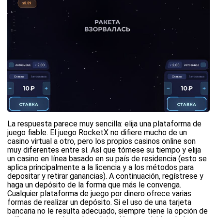
La respuesta parece muy sencilla: elija una plataforma de
juego fiable. El juego RocketX no difiere mucho de un
casino virtual a otro, pero los propios casinos online son
muy diferentes entre sí. Así que tómese su tiempo y elija
un casino en línea basado en su país de residencia (esto se
aplica principalmente a la licencia y a los métodos para
depositar y retirar ganancias). A continuación, regístrese y
haga un depósito de la forma que más le convenga.
Cualquier plataforma de juego por dinero ofrece varias
formas de realizar un depósito. Si el uso de una tarjeta
bancaria no le resulta adecuado, siempre tiene la opción de