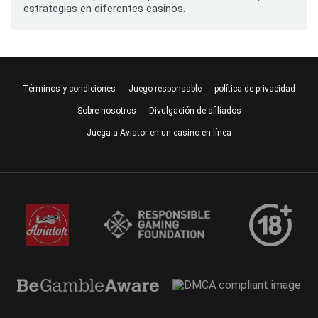
estrategias en diferentes casinos.
Términos y condiciones
Juego responsable
política de privacidad
Sobre nosotros
Divulgación de afiliados
Juega a Aviator en un casino en línea