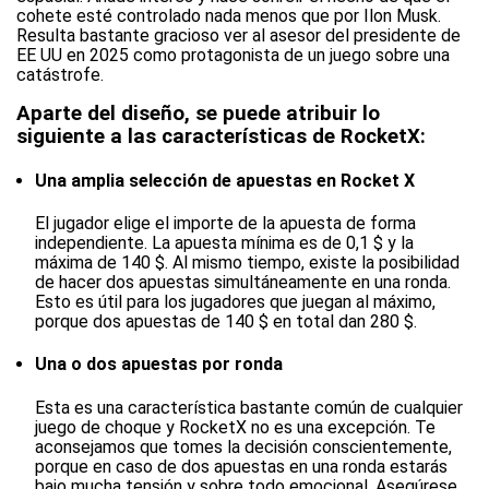
cohete esté controlado nada menos que por Ilon Musk.
Resulta bastante gracioso ver al asesor del presidente de
EE UU en 2025 como protagonista de un juego sobre una
catástrofe.
Aparte del diseño, se puede atribuir lo
siguiente a las características de RocketX:
Una amplia selección de apuestas en Rocket X
El jugador elige el importe de la apuesta de forma
independiente. La apuesta mínima es de 0,1 $ y la
máxima de 140 $. Al mismo tiempo, existe la posibilidad
de hacer dos apuestas simultáneamente en una ronda.
Esto es útil para los jugadores que juegan al máximo,
porque dos apuestas de 140 $ en total dan 280 $.
Una o dos apuestas por ronda
Esta es una característica bastante común de cualquier
juego de choque y RocketX no es una excepción. Te
aconsejamos que tomes la decisión conscientemente,
porque en caso de dos apuestas en una ronda estarás
bajo mucha tensión y sobre todo emocional. Asegúrese