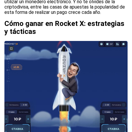
utilizar un monedero electrónico. Y no te olvides de la
criptodivisa, entre las casas de apuestas la popularidad de
esta forma de realizar un pago crece cada año.
Cómo ganar en Rocket X: estrategias
y tácticas
Juegos de choque
Tipos de depósitos
Jugar en línea