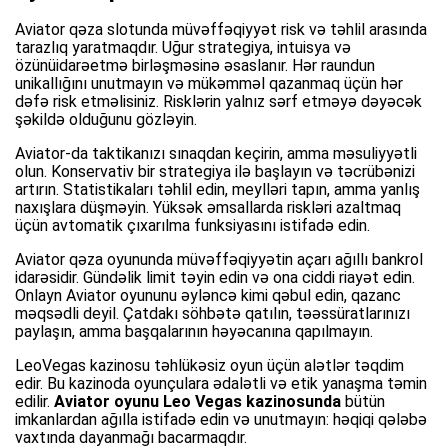
Aviator qəza slotunda müvəffəqiyyət risk və təhlil arasında
tarazlıq yaratmaqdır. Uğur strategiya, intuisya və
özünüidarəetmə birləşməsinə əsaslanır. Hər raundun
unikallığını unutmayın və mükəmməl qazanmaq üçün hər
dəfə risk etməlisiniz. Risklərin yalnız sərf etməyə dəyəcək
şəkildə olduğunu gözləyin.
Aviator-da taktikanızı sınaqdan keçirin, amma məsuliyyətli
olun. Konservativ bir strategiya ilə başlayın və təcrübənizi
artırın. Statistikaları təhlil edin, meylləri tapın, amma yanlış
naxışlara düşməyin. Yüksək əmsallarda riskləri azaltmaq
üçün avtomatik çıxarılma funksiyasını istifadə edin.
Aviator qəza oyununda müvəffəqiyyətin açarı ağıllı bankrol
idarəsidir. Gündəlik limit təyin edin və ona ciddi riayət edin.
Onlayn Aviator oyununu əyləncə kimi qəbul edin, qazanc
məqsədli deyil. Çatdakı söhbətə qatılın, təəssüratlarınızı
paylaşın, amma başqalarının həyəcanına qapılmayın.
LeoVegas kazinosu təhlükəsiz oyun üçün alətlər təqdim
edir. Bu kazinoda oyunçulara ədalətli və etik yanaşma təmin
edilir.
Aviator oyunu Leo Vegas kazinosunda
bütün
imkanlardan ağılla istifadə edin və unutmayın: həqiqi qələbə
vaxtında dayanmağı bacarmaqdır.