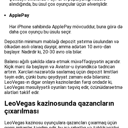
alındığında, bu üsul çox oyunçular üçün əlverişlidir.
ApplePay
Hər iPhone sahibində ApplePay mövcuddur, buna görə də
daha çox oyunçu bu üsulu seçir.
Depozitin minimum məbləği depozit yatırma üsulundan və
ölkədən asılı olaraq dəyişir, amma adətən 10 avro-dan
başlayır. Nadirdir ki, 20-30 avro ola bilər.
Balansı ağıllı şəkildə idarə etmək müvəffəqiyyətin açarıdır.
Kiçik mərc ilə başlayın və Aviator-u öyrəndikcə tədricən
artırın. Xərcləri nəzarətdə saxlamaq üçün depozit limitləri
təyin edin, çünki bunu qeydiyyat zamanı edə bilərsiniz.
LeoVegas-ın digər onlayn kazinolardan fərqi ondadır ki,
LeoVegas məsuliyyətli oyunları təşviq edir, özünüidarəetmə
alətləri təklif edir.
LeoVegas kazinosunda qazancların
çıxarılması
LeoVegas kazinosu oyunçulara qazancları çıxarmaq üçün
geniş imkanlar təqdim edir, bu isə rahatlıq və təhlükəsizliyi