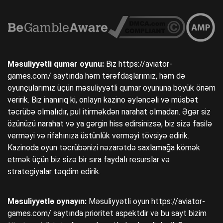
Məsuliyyətli qumar oyunu:
Biz https://aviator-
games.com/ saytında həm tərəfdaşlarımız, həm də
oyunçularımız üçün məsuliyyətli qumar oyununa böyük önəm
veririk. Biz inanırıq ki, onlayn kazino əyləncəli və müsbət
təcrübə olmalıdır, pul itirməkdən narahat olmadan. Əgər siz
özünüzü narahat və ya gərgin hiss edirsinizsə, biz sizə fasilə
verməyi və rifahınıza üstünlük verməyi tövsiyə edirik.
Kazinoda oyun təcrübənizi nəzarətdə saxlamağa kömək
etmək üçün biz sizə bir sıra faydalı resurslar və
strategiyalar təqdim edirik.
Məsuliyyətlə oynayın:
Məsuliyyətli oyun https://aviator-
games.com/ saytında prioritet aspektdir və bu sayt bizim