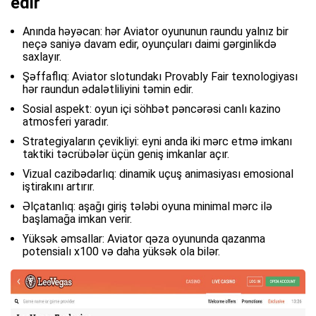
edir
Anında həyəcan: hər Aviator oyununun raundu yalnız bir
neçə saniyə davam edir, oyunçuları daimi gərginlikdə
saxlayır.
Şəffaflıq: Aviator slotundakı Provably Fair texnologiyası
hər raundun ədalətliliyini təmin edir.
Sosial aspekt: oyun içi söhbət pəncərəsi canlı kazino
atmosferi yaradır.
Strategiyaların çevikliyi: eyni anda iki mərc etmə imkanı
taktiki təcrübələr üçün geniş imkanlar açır.
Vizual cazibədarlıq: dinamik uçuş animasiyası emosional
iştirakını artırır.
Əlçatanlıq: aşağı giriş tələbi oyuna minimal mərc ilə
başlamağa imkan verir.
Yüksək əmsallar: Aviator qəza oyununda qazanma
potensialı x100 və daha yüksək ola bilər.