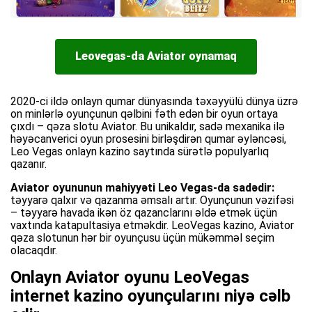
Leovegas-da Aviator oynamaq
2020-ci ildə onlayn qumar dünyasında təxəyyülü dünya üzrə
on minlərlə oyunçunun qəlbini fəth edən bir oyun ortaya
çıxdı – qəza slotu Aviator. Bu unikaldır, sadə mexanika ilə
həyəcanverici oyun prosesini birləşdirən qumar əyləncəsi,
Leo Vegas onlayn kazino saytında sürətlə populyarlıq
qazanır.
Aviator oyununun mahiyyəti Leo Vegas-da sadədir:
təyyarə qalxır və qazanma əmsalı artır. Oyunçunun vəzifəsi
– təyyarə havada ikən öz qazanclarını əldə etmək üçün
vaxtında katapultasiya etməkdir. LeoVegas kazino, Aviator
qəza slotunun hər bir oyunçusu üçün mükəmməl seçim
olacaqdır.
Onlayn Aviator oyunu LeoVegas
internet kazino oyunçularını niyə cəlb